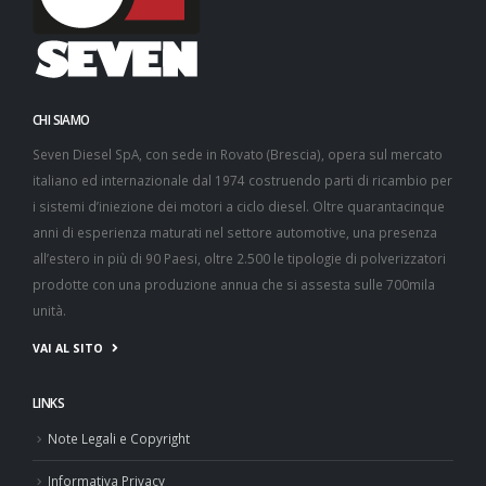
CHI SIAMO
Seven Diesel SpA, con sede in Rovato (Brescia), opera sul mercato
italiano ed internazionale dal 1974 costruendo parti di ricambio per
i sistemi d’iniezione dei motori a ciclo diesel. Oltre quarantacinque
anni di esperienza maturati nel settore automotive, una presenza
all’estero in più di 90 Paesi, oltre 2.500 le tipologie di polverizzatori
prodotte con una produzione annua che si assesta sulle 700mila
unità.
VAI AL SITO
LINKS
Note Legali e Copyright
Informativa Privacy